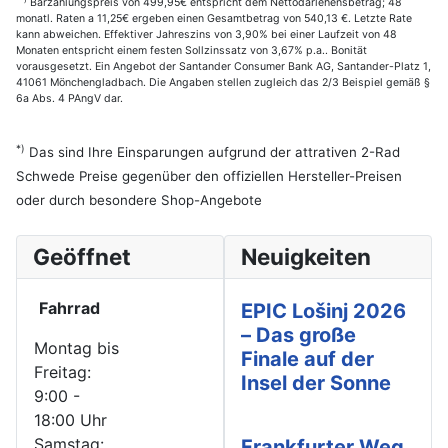
Barzahlungspreis von 499,95€ entspricht dem Nettodarlehensbetrag; 48
monatl. Raten a 11,25€ ergeben einen Gesamtbetrag von 540,13 €. Letzte Rate
kann abweichen. Effektiver Jahreszins von 3,90% bei einer Laufzeit von 48
Monaten entspricht einem festen Sollzinssatz von 3,67% p.a.. Bonität
vorausgesetzt. Ein Angebot der Santander Consumer Bank AG, Santander-Platz 1,
41061 Mönchengladbach. Die Angaben stellen zugleich das 2/3 Beispiel gemäß §
6a Abs. 4 PAngV dar.
*)
Das sind Ihre Einsparungen aufgrund der attrativen 2-Rad
Schwede Preise gegenüber den offiziellen Hersteller-Preisen
oder durch besondere Shop-Angebote
Geöffnet
Neuigkeiten
Fahrrad
EPIC Lošinj 2026
– Das große
Montag bis
Finale auf der
Freitag:
Insel der Sonne
9:00 -
18:00 Uhr
Samstag:
Frankfurter Weg