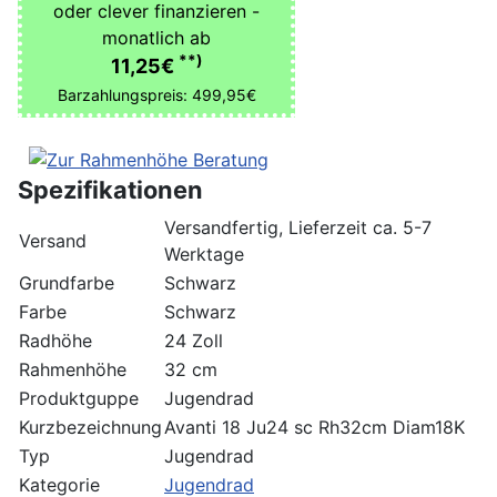
oder clever finanzieren -
monatlich ab
**)
11,25€
Barzahlungspreis: 499,95€
Spezifikationen
Versandfertig, Lieferzeit ca. 5-7
Versand
Werktage
Grundfarbe
Schwarz
Farbe
Schwarz
Radhöhe
24 Zoll
Rahmenhöhe
32 cm
Produktguppe
Jugendrad
Kurzbezeichnung
Avanti 18 Ju24 sc Rh32cm Diam18K
Typ
Jugendrad
Kategorie
Jugendrad