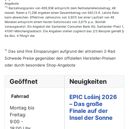
Angebote
**)
Barzahlungspreis von 499,95€ entspricht dem Nettodarlehensbetrag; 48
monatl. Raten a 11,25€ ergeben einen Gesamtbetrag von 540,13 €. Letzte Rate
kann abweichen. Effektiver Jahreszins von 3,90% bei einer Laufzeit von 48
Monaten entspricht einem festen Sollzinssatz von 3,67% p.a.. Bonität
vorausgesetzt. Ein Angebot der Santander Consumer Bank AG, Santander-Platz 1,
41061 Mönchengladbach. Die Angaben stellen zugleich das 2/3 Beispiel gemäß §
6a Abs. 4 PAngV dar.
*)
Das sind Ihre Einsparungen aufgrund der attrativen 2-Rad
Schwede Preise gegenüber den offiziellen Hersteller-Preisen
oder durch besondere Shop-Angebote
Geöffnet
Neuigkeiten
Fahrrad
EPIC Lošinj 2026
– Das große
Montag bis
Finale auf der
Freitag:
Insel der Sonne
9:00 -
18:00 Uhr