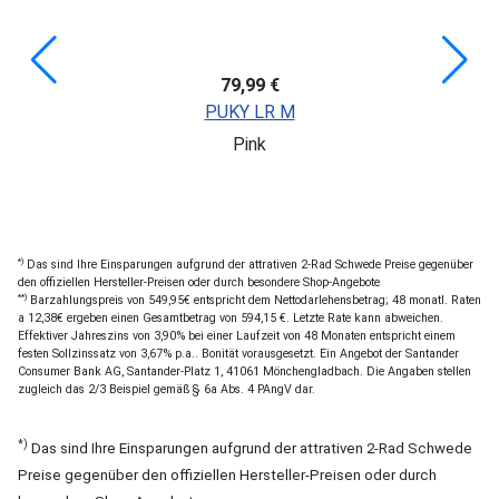
79,99 €
PUKY LR M
Pink
*)
Das sind Ihre Einsparungen aufgrund der attrativen 2-Rad Schwede Preise gegenüber
den offiziellen Hersteller-Preisen oder durch besondere Shop-Angebote
**)
Barzahlungspreis von 549,95€ entspricht dem Nettodarlehensbetrag; 48 monatl. Raten
a 12,38€ ergeben einen Gesamtbetrag von 594,15 €. Letzte Rate kann abweichen.
Effektiver Jahreszins von 3,90% bei einer Laufzeit von 48 Monaten entspricht einem
festen Sollzinssatz von 3,67% p.a.. Bonität vorausgesetzt. Ein Angebot der Santander
Consumer Bank AG, Santander-Platz 1, 41061 Mönchengladbach. Die Angaben stellen
zugleich das 2/3 Beispiel gemäß § 6a Abs. 4 PAngV dar.
*)
Das sind Ihre Einsparungen aufgrund der attrativen 2-Rad Schwede
Preise gegenüber den offiziellen Hersteller-Preisen oder durch