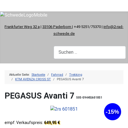
Frankfurter Weg 32 a
|
33106 Paderborn
| +49 5251/75370 |
info@2-rad-
schwede.de
Aktuelle Seite:
Startseite
Fahrrad
Trekking
KTM AVENZA CROSS ST
PEGASUS Avanti 7
PEGASUS Avanti 7
505-59445|601851
-15%
empf. Verkaufspreis:
649,95 €