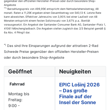
gegenüber den offiziellen Hersteller-Preisen oder durch besondere Shop-
Angebote
**)
Barzahlungspreis von 499,95€ entspricht dem Nettodarlehensbetrag; 48
monatl. Raten a 11,25€ ergeben einen Gesamtbetrag von 540,13 €. Letzte Rate
kann abweichen. Effektiver Jahreszins von 3,90% bei einer Laufzeit von 48
Monaten entspricht einem festen Sollzinssatz von 3,67% p.a.. Bonität
vorausgesetzt. Ein Angebot der Santander Consumer Bank AG, Santander-Platz 1,
41061 Mönchengladbach. Die Angaben stellen zugleich das 2/3 Beispiel gemäß §
6a Abs. 4 PAngV dar.
*)
Das sind Ihre Einsparungen aufgrund der attrativen 2-Rad
Schwede Preise gegenüber den offiziellen Hersteller-Preisen
oder durch besondere Shop-Angebote
Geöffnet
Neuigkeiten
Fahrrad
EPIC Lošinj 2026
– Das große
Montag bis
Finale auf der
Freitag:
Insel der Sonne
9:00 -