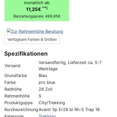
monatlich ab
**)
11,25€
Barzahlungspreis: 499,95€
Verfügbare Farben & Größen
Spezifikationen
Versandfertig, Lieferzeit ca. 5-7
Versand
Werktage
Grundfarbe
Blau
Farbe
pro blue
Radhöhe
28 Zoll
Rahmenhöhe
S
Produktguppe
City/Trekking
Kurzbezeichnung
Avanti Sp Er28 bl Rh-S Trap 18
Kategorie
Trekking