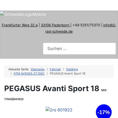
Frankfurter Weg 32 a
|
33106 Paderborn
| +49 5251/75370 |
info@2-
rad-schwede.de
Aktuelle Seite:
Startseite
Fahrrad
Trekking
KTM AVENZA 27 DISC
PEGASUS Avanti Sport 18
PEGASUS Avanti Sport 18
505-
77445|601922
-17%