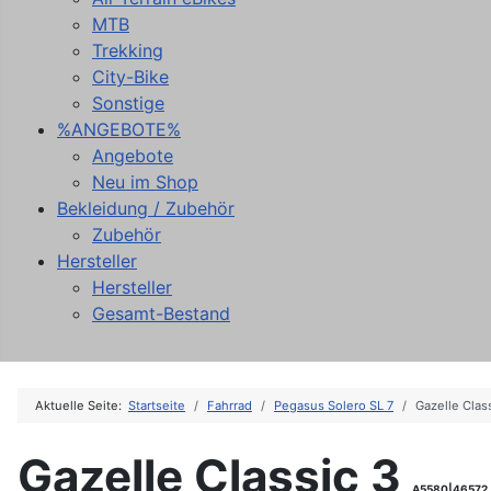
MTB
Trekking
City-Bike
Sonstige
%ANGEBOTE%
Angebote
Neu im Shop
Bekleidung / Zubehör
Zubehör
Hersteller
Hersteller
Gesamt-Bestand
Aktuelle Seite:
Startseite
Fahrrad
Pegasus Solero SL 7
Gazelle Clas
Gazelle Classic 3
A5580|46572