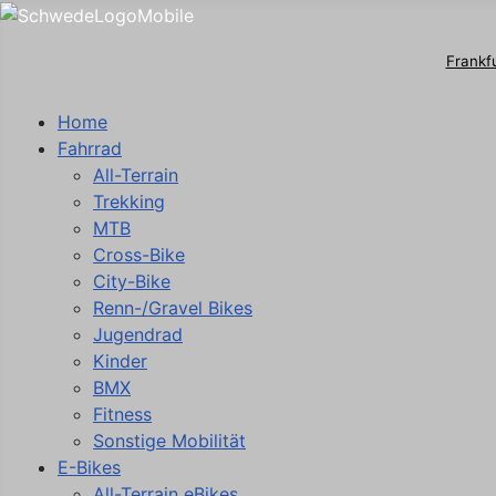
Frankf
Home
Fahrrad
All-Terrain
Trekking
MTB
Cross-Bike
City-Bike
Renn-/Gravel Bikes
Jugendrad
Kinder
BMX
Fitness
Sonstige Mobilität
E-Bikes
All-Terrain eBikes