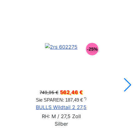
-20%
6 €
486,75
649,00 €
*)
99 €
Sie SPAREN: 162,2
Disc 29
BULLS Wildtail 1 Di
Zoll
RH: 41 cm / 29 Z
Schwarz