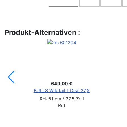
Produkt-Alternativen :
-20%
9,20 €
562,
749,95 €
*)
89,80 €
Sie SPAREN: 18
ct 930
BULLS Wildtail
 Zoll
RH: M / 27,5 
Silber