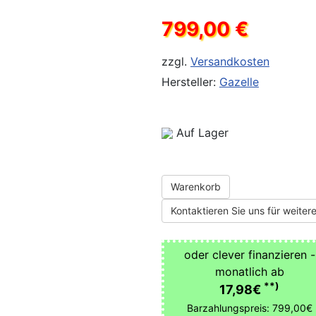
799,00 €
zzgl.
Versandkosten
Hersteller:
Gazelle
Auf Lager
Warenkorb
Kontaktieren Sie uns für weitere
oder clever finanzieren -
monatlich ab
**)
17,98€
Barzahlungspreis: 799,00€