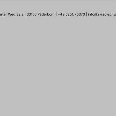
urter Weg 32 a
|
33106 Paderborn
| +49 5251/75370 |
info@2-rad-sch