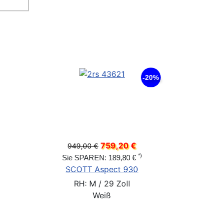
-25%
46 €
599,9
749,95 €
*)
7,49 €
Sie SPAREN: 149,
 2 27,5
BULLS Wildtail 2 
Zoll
RH: 41 cm / 29 
Schwarz