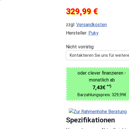
329,99 €
zzgl.
Versandkosten
Hersteller:
Puky
Nicht vorrätig
Kontaktieren Sie uns für weitere
oder clever finanzieren -
monatlich ab
**)
7,43€
Barzahlungspreis: 329,99€
Spezifikationen