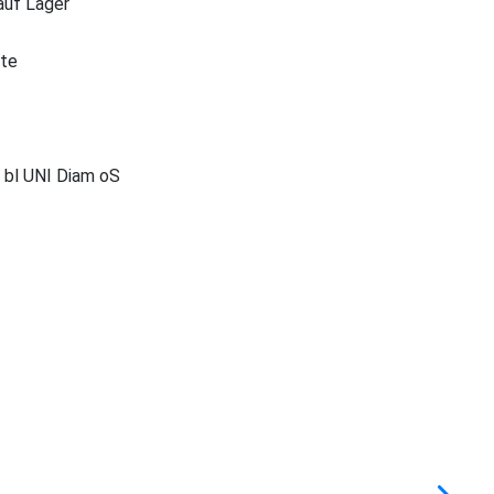
 auf Lager
ite
 bl UNI Diam oS