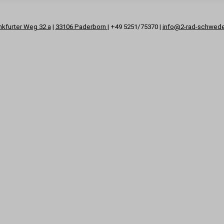
nkfurter Weg 32 a
|
33106 Paderborn
| +49 5251/75370 |
info@2-rad-schwed