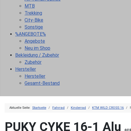
MTB
Trekking
City-Bike
Sonstige
%ANGEBOTE%
Angebote
Neu im Shop
Bekleidung / Zubehör
Zubehör
Hersteller
Hersteller
Gesamt-Bestand
Aktuelle Seite:
Startseite
Fahrrad
Kinderrad
KTM WILD CROSS 16
PUKY CYKE 16-1 Alu
4410