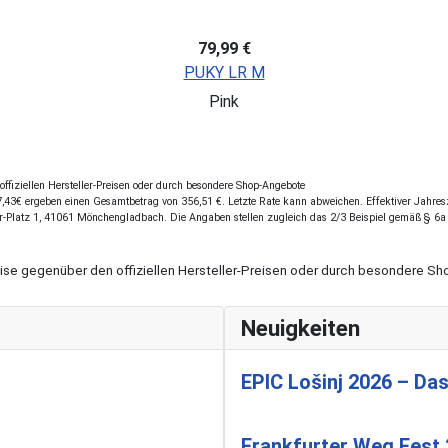
79,99 €
PUKY LR M
Pink
fiziellen Hersteller-Preisen oder durch besondere Shop-Angebote
43€ ergeben einen Gesamtbetrag von 356,51 €. Letzte Rate kann abweichen. Effektiver Jahreszi
r-Platz 1, 41061 Mönchengladbach. Die Angaben stellen zugleich das 2/3 Beispiel gemäß § 6a
eise gegenüber den offiziellen Hersteller-Preisen oder durch besondere 
Neuigkeiten
EPIC Lošinj 2026 – Das
Frankfurter Weg Fest