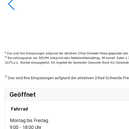
*)
Das sind Ihre Einsparungen aufgrund der attrativen 2-Rad Schwede Preise gegenüber den of
**)
Barzahlungspreis von 329,99€ entspricht dem Nettodarlehensbetrag; 48 monatl. Raten a 7,
3,67% p.a.. Bonität vorausgesetzt. Ein Angebot der Santander Consumer Bank AG, Santande
*)
Das sind Ihre Einsparungen aufgrund der attrativen 2-Rad Schwede Pr
Geöffnet
Fahrrad
Montag bis Freitag:
9:00 - 18:00 Uhr