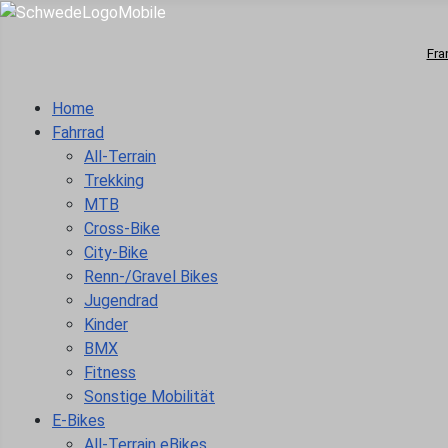
Fra
Home
Fahrrad
All-Terrain
Trekking
MTB
Cross-Bike
City-Bike
Renn-/Gravel Bikes
Jugendrad
Kinder
BMX
Fitness
Sonstige Mobilität
E-Bikes
All-Terrain eBikes