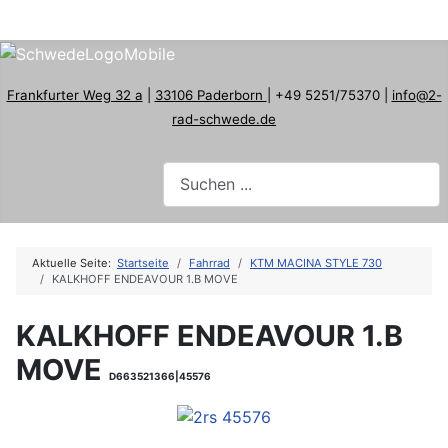
Frankfurter Weg 32 a
|
33106 Paderborn
| +49 5251/75370 |
info@2-
rad-schwede.de
Aktuelle Seite:
Startseite
Fahrrad
KTM MACINA STYLE 730
KALKHOFF ENDEAVOUR 1.B MOVE
KALKHOFF ENDEAVOUR 1.B
MOVE
D663521366|45576