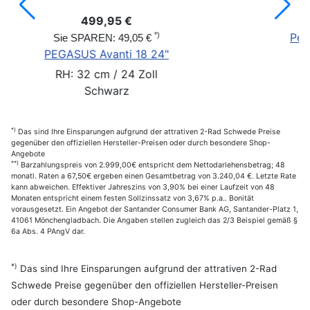
5 €
429,95 €
Pegasus Arcona 20" 3Gg 
*)
49,05 €
ti 18 24"
RH: 30 cm / 2
 24 Zoll
Schwarz
rz
*)
Das sind Ihre Einsparungen aufgrund der attrativen 2-Rad Schwede Preise
gegenüber den offiziellen Hersteller-Preisen oder durch besondere Shop-
Angebote
**)
Barzahlungspreis von 2.999,00€ entspricht dem Nettodarlehensbetrag; 48
monatl. Raten a 67,50€ ergeben einen Gesamtbetrag von 3.240,04 €. Letzte Rate
kann abweichen. Effektiver Jahreszins von 3,90% bei einer Laufzeit von 48
Monaten entspricht einem festen Sollzinssatz von 3,67% p.a.. Bonität
vorausgesetzt. Ein Angebot der Santander Consumer Bank AG, Santander-Platz 1,
41061 Mönchengladbach. Die Angaben stellen zugleich das 2/3 Beispiel gemäß §
6a Abs. 4 PAngV dar.
*)
Das sind Ihre Einsparungen aufgrund der attrativen 2-Rad
Schwede Preise gegenüber den offiziellen Hersteller-Preisen
oder durch besondere Shop-Angebote