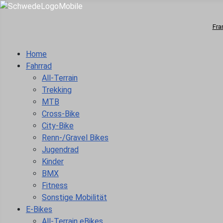
Fra
Home
Fahrrad
All-Terrain
Trekking
MTB
Cross-Bike
City-Bike
Renn-/Gravel Bikes
Jugendrad
Kinder
BMX
Fitness
Sonstige Mobilität
E-Bikes
All-Terrain eBikes