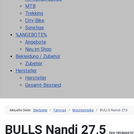
MTB
Trekking
City-Bike
Sonstige
%ANGEBOTE%
Angebote
Neu im Shop
Bekleidung / Zubehör
Zubehör
Hersteller
Hersteller
Gesamt-Bestand
Aktuelle Seite:
Startseite
Fahrrad
Mountainbike
BULLS Nandi 27,5
BULLS Nandi 27,5
504-18546|6019