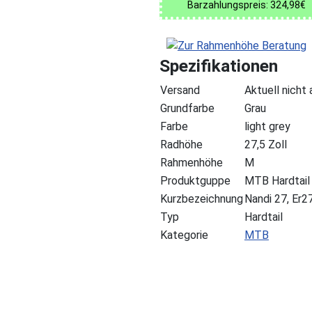
Barzahlungspreis: 324,98€
Spezifikationen
Versand
Aktuell nicht
Grundfarbe
Grau
Farbe
light grey
Radhöhe
27,5 Zoll
Rahmenhöhe
M
Produktguppe
MTB Hardtail
Kurzbezeichnung
Nandi 27, Er2
Typ
Hardtail
Kategorie
MTB