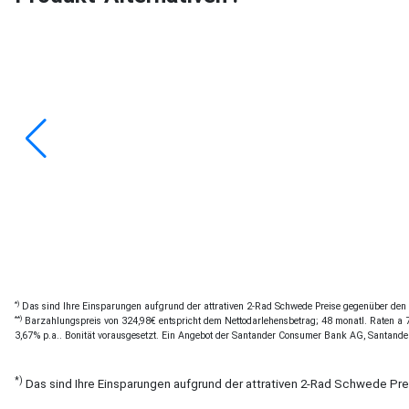
*)
Das sind Ihre Einsparungen aufgrund der attrativen 2-Rad Schwede Preise gegenüber den of
**)
Barzahlungspreis von 324,98€ entspricht dem Nettodarlehensbetrag; 48 monatl. Raten a 7,
3,67% p.a.. Bonität vorausgesetzt. Ein Angebot der Santander Consumer Bank AG, Santande
*)
Das sind Ihre Einsparungen aufgrund der attrativen 2-Rad Schwede Pr