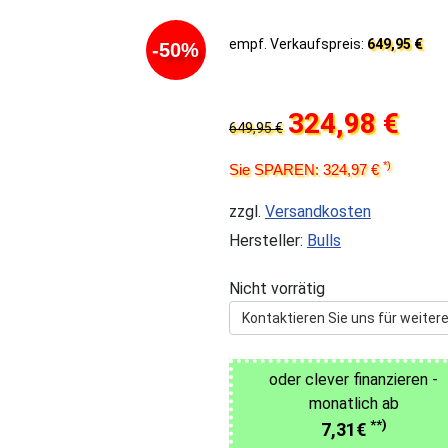
empf. Verkaufspreis:
649,95 €
-50%
324,98 €
649,95 €
*)
Sie SPAREN: 324,97 €
zzgl.
Versandkosten
Hersteller:
Bulls
Nicht vorrätig
Kontaktieren Sie uns für weitere
oder clever finanzieren -
monatlich ab
**)
7,31€