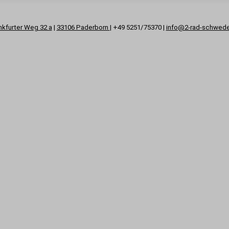
nkfurter Weg 32 a
|
33106 Paderborn
| +49 5251/75370 |
info@2-rad-schwed