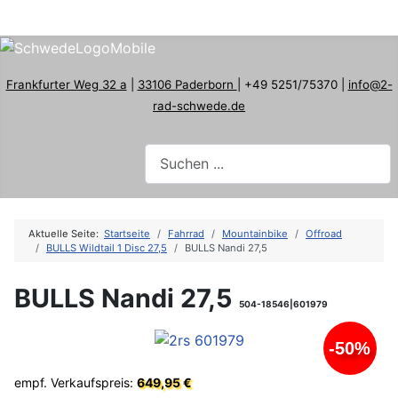
Frankfurter Weg 32 a
|
33106 Paderborn
| +49 5251/75370 |
info@2-
rad-schwede.de
Aktuelle Seite:
Startseite
Fahrrad
Mountainbike
Offroad
BULLS Wildtail 1 Disc 27,5
BULLS Nandi 27,5
BULLS Nandi 27,5
504-18546|601979
-50%
empf. Verkaufspreis:
649,95 €