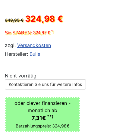
324,98 €
649,95 €
*)
Sie SPAREN: 324,97 €
zzgl.
Versandkosten
Hersteller:
Bulls
Nicht vorrätig
Kontaktieren Sie uns für weitere Infos
oder clever finanzieren -
monatlich ab
**)
7,31€
Barzahlungspreis: 324,98€