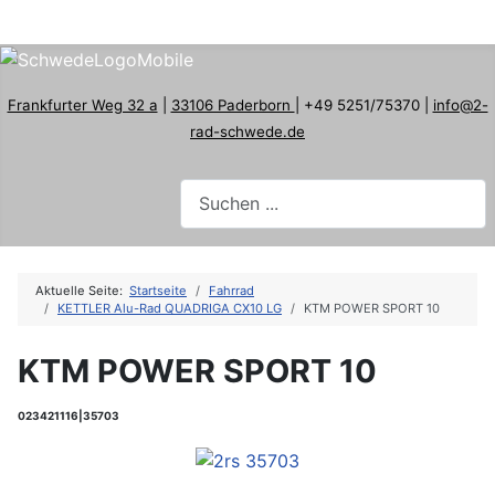
Frankfurter Weg 32 a
|
33106 Paderborn
| +49 5251/75370 |
info@2-
rad-schwede.de
Aktuelle Seite:
Startseite
Fahrrad
KETTLER Alu-Rad QUADRIGA CX10 LG
KTM POWER SPORT 10
KTM POWER SPORT 10
023421116|35703