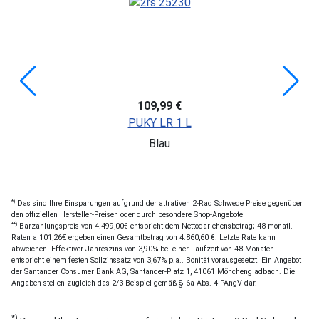
109,99 €
PUKY LR 1 L
Blau
*)
Das sind Ihre Einsparungen aufgrund der attrativen 2-Rad Schwede Preise gegenüber
den offiziellen Hersteller-Preisen oder durch besondere Shop-Angebote
**)
Barzahlungspreis von 4.499,00€ entspricht dem Nettodarlehensbetrag; 48 monatl.
Raten a 101,26€ ergeben einen Gesamtbetrag von 4.860,60 €. Letzte Rate kann
abweichen. Effektiver Jahreszins von 3,90% bei einer Laufzeit von 48 Monaten
entspricht einem festen Sollzinssatz von 3,67% p.a.. Bonität vorausgesetzt. Ein Angebot
der Santander Consumer Bank AG, Santander-Platz 1, 41061 Mönchengladbach. Die
Angaben stellen zugleich das 2/3 Beispiel gemäß § 6a Abs. 4 PAngV dar.
*)