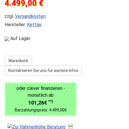
4.499,00 €
zzgl.
Versandkosten
Hersteller:
Kettler
Auf Lager
Warenkorb
Kontaktieren Sie uns für weitere Infos
oder clever finanzieren -
monatlich ab
**)
101,26€
Barzahlungspreis: 4.499,00€
