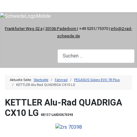
Frankfurter Weg 32 a
|
33106 Paderborn
| +49 5251/75370 |
info@2-rad-
schwede.de
Aktuelle Seite:
Startseite
Fahrrad
PEGASUS Solero EVO 7R Plus
KETTLER Alu-Rad QUADRIGA CX10 LG
KETTLER Alu-Rad QUADRIGA
CX10 LG
KB137-LAKD58|70398