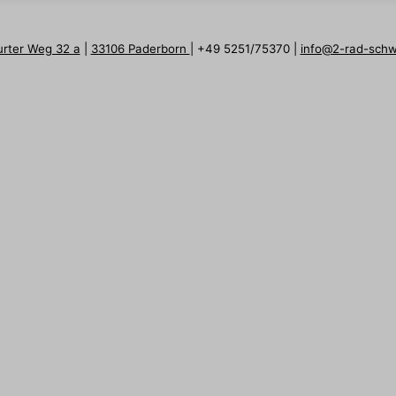
urter Weg 32 a
|
33106 Paderborn
| +49 5251/75370 |
info@2-rad-sch