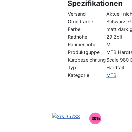
Spezifikationen
Versand
Aktuell nic
Grundfarbe
Schwarz, G
Farbe
matt dark g
Radhöhe
29 Zoll
Rahmenhöhe
M
Produktguppe
MTB Hardta
Kurzbezeichnung
Scale 980 
Typ
Hardtail
Kategorie
MTB
-30%