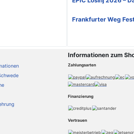
EPIC Lošinj 2026 – Da
Frankfurter Weg Fes
Informationen zum Sh
Zahlungsarten
mationen
Schwede
he
Finanzierung
ehrung
Vertrauen