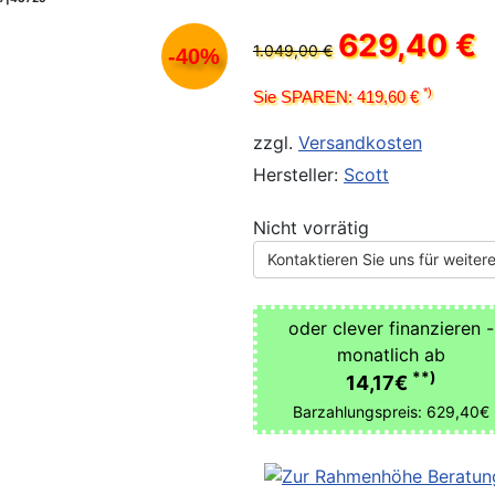
629,40 €
1.049,00 €
-40%
*)
Sie SPAREN: 419,60 €
zzgl.
Versandkosten
Hersteller:
Scott
Nicht vorrätig
Kontaktieren Sie uns für weitere
oder clever finanzieren -
monatlich ab
**)
14,17€
Barzahlungspreis: 629,40€