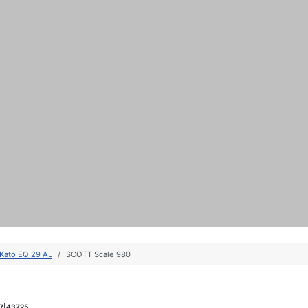
Kato EQ 29 AL
SCOTT Scale 980
7|43725