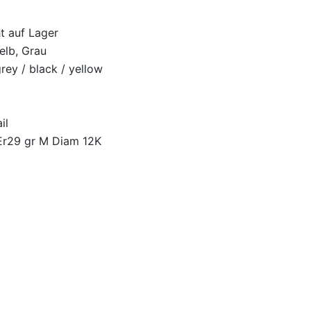
ht auf Lager
elb, Grau
rey / black / yellow
il
Er29 gr M Diam 12K