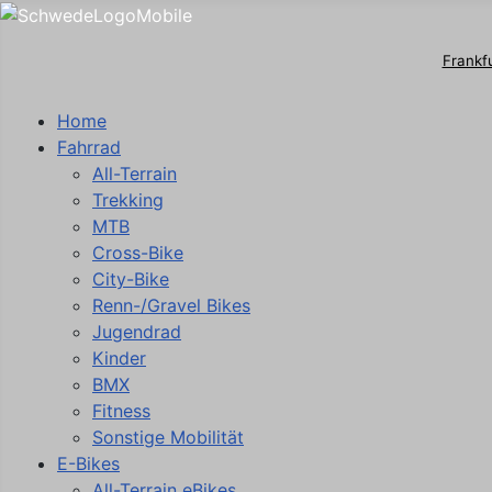
Frankf
Home
Fahrrad
All-Terrain
Trekking
MTB
Cross-Bike
City-Bike
Renn-/Gravel Bikes
Jugendrad
Kinder
BMX
Fitness
Sonstige Mobilität
E-Bikes
All-Terrain eBikes