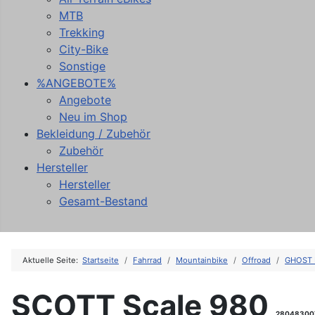
MTB
Trekking
City-Bike
Sonstige
%ANGEBOTE%
Angebote
Neu im Shop
Bekleidung / Zubehör
Zubehör
Hersteller
Hersteller
Gesamt-Bestand
Aktuelle Seite:
Startseite
Fahrrad
Mountainbike
Offroad
GHOST 
SCOTT Scale 980
28048300