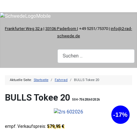
Frankfurter Weg 32 a
|
33106 Paderborn
| +49 5251/75370 |
info@2-rad-
schwede.de
Aktuelle Seite:
Startseite
Fahrrad
BULLS Tokee 20
BULLS Tokee 20
504-75628|602026
-17%
empf. Verkaufspreis:
579,95 €