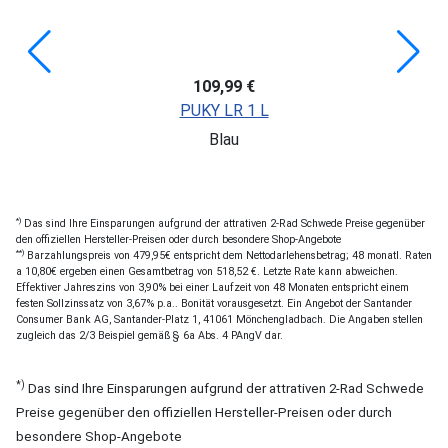
109,99 €
PUKY LR 1 L
Blau
*)
Das sind Ihre Einsparungen aufgrund der attrativen 2-Rad Schwede Preise gegenüber
den offiziellen Hersteller-Preisen oder durch besondere Shop-Angebote
**)
Barzahlungspreis von 479,95€ entspricht dem Nettodarlehensbetrag; 48 monatl. Raten
a 10,80€ ergeben einen Gesamtbetrag von 518,52 €. Letzte Rate kann abweichen.
Effektiver Jahreszins von 3,90% bei einer Laufzeit von 48 Monaten entspricht einem
festen Sollzinssatz von 3,67% p.a.. Bonität vorausgesetzt. Ein Angebot der Santander
Consumer Bank AG, Santander-Platz 1, 41061 Mönchengladbach. Die Angaben stellen
zugleich das 2/3 Beispiel gemäß § 6a Abs. 4 PAngV dar.
*)
Das sind Ihre Einsparungen aufgrund der attrativen 2-Rad Schwede
Preise gegenüber den offiziellen Hersteller-Preisen oder durch
besondere Shop-Angebote