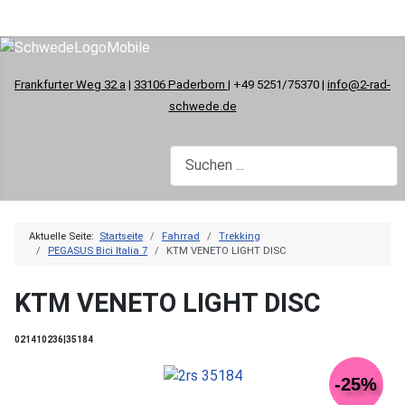
Frankfurter Weg 32 a
|
33106 Paderborn
| +49 5251/75370 |
info@2-rad-
schwede.de
Aktuelle Seite:
Startseite
Fahrrad
Trekking
PEGASUS Bici Italia 7
KTM VENETO LIGHT DISC
KTM VENETO LIGHT DISC
021410236|35184
-25%