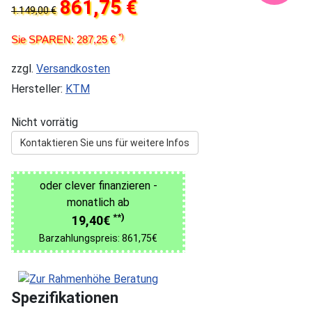
861,75 €
1.149,00 €
*)
Sie SPAREN: 287,25 €
zzgl.
Versandkosten
Hersteller:
KTM
Nicht vorrätig
Kontaktieren Sie uns für weitere Infos
oder clever finanzieren -
monatlich ab
**)
19,40€
Barzahlungspreis: 861,75€
Spezifikationen