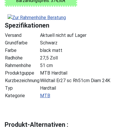
Barzahlungspreis: 374,50€
Spezifikationen
Versand
Aktuell nicht auf Lager
Grundfarbe
Schwarz
Farbe
black matt
Radhöhe
27,5 Zoll
Rahmenhöhe
51 cm
Produktguppe
MTB Hardtail
Kurzbezeichnung
Wildtail Er27 sc Rh51cm Diam 24K
Typ
Hardtail
Kategorie
MTB
Produkt-Alternativen :