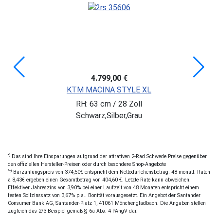
4.799,00 €
KTM MACINA STYLE XL
RH: 63 cm / 28 Zoll
Schwarz,Silber,Grau
*)
Das sind Ihre Einsparungen aufgrund der attrativen 2-Rad Schwede Preise gegenüber
den offiziellen Hersteller-Preisen oder durch besondere Shop-Angebote
**)
Barzahlungspreis von 374,50€ entspricht dem Nettodarlehensbetrag; 48 monatl. Raten
a 8,43€ ergeben einen Gesamtbetrag von 404,60 €. Letzte Rate kann abweichen.
Effektiver Jahreszins von 3,90% bei einer Laufzeit von 48 Monaten entspricht einem
festen Sollzinssatz von 3,67% p.a.. Bonität vorausgesetzt. Ein Angebot der Santander
Consumer Bank AG, Santander-Platz 1, 41061 Mönchengladbach. Die Angaben stellen
zugleich das 2/3 Beispiel gemäß § 6a Abs. 4 PAngV dar.