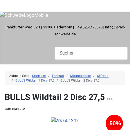
Frankfurter Weg 32 a
|
33106 Paderborn
| +49 5251/75370 |
info@2-rad-
schwede.de
Aktuelle Seite:
Startseite
Fahrrad
Mountainbike
Offroad
BULLS Wildtail 1 Disc 27,5
BULLS Wildtail 2 Disc 27,5
BULLS Wildtail 2 Disc 27,5
631-
05051|601212
-50%