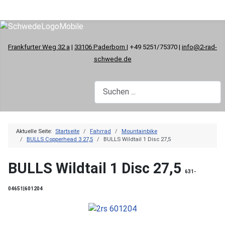
Frankfurter Weg 32 a
|
33106 Paderborn
| +49 5251/75370 |
info@2-rad-
schwede.de
Aktuelle Seite:
Startseite
Fahrrad
Mountainbike
BULLS Copperhead 3 27,5
BULLS Wildtail 1 Disc 27,5
BULLS Wildtail 1 Disc 27,5
631-
04651|601204