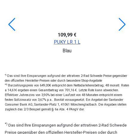
109,99 €
PUKY LR 1 L
Blau
*)
Das sind Ihre Einsparungen aufgrund der attrativen 2-Rad Schwede Preise gegenüber
den offiziellen Hersteller-Preisen oder durch besondere Shop-Angebote
**)
Barzahlungspreis von 649,00€ entspricht dem Nettodarlehensbetrag; 48 monatl. Raten
a 14,61€ ergeben einen Gesamtbetrag von 701,16 €. Letzte Rate kann abweichen.
Effektiver Jahreszins von 3,90% bei einer Laufzeit von 48 Monaten entspricht einem
festen Sollzinssatz von 3,67% p.a.. Bonität vorausgesetzt. Ein Angebot der Santander
Consumer Bank AG, Santander-Platz 1, 41061 Mönchengladbach. Die Angaben stellen
zugleich das 2/3 Beispiel gemäß § 6a Abs. 4 PAngV dar.
*)
Das sind Ihre Einsparungen aufgrund der attrativen 2-Rad Schwede
Preise gegenüber den offiziellen Hersteller-Preisen oder durch