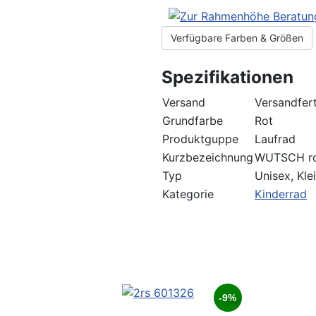
Verfügbare Farben & Größen
Spezifikationen
Versand
Versandfert
Grundfarbe
Rot
Produktguppe
Laufrad
Kurzbezeichnung
WUTSCH r
Typ
Unisex, Kle
Kategorie
Kinderrad
-9%