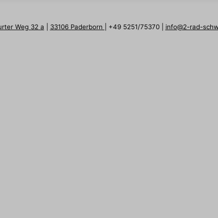
urter Weg 32 a
|
33106 Paderborn
| +49 5251/75370 |
info@2-rad-sch