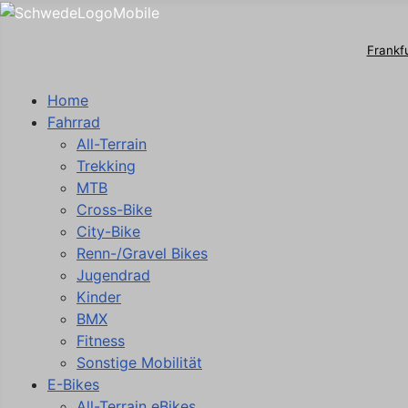
Frankf
Home
Fahrrad
All-Terrain
Trekking
MTB
Cross-Bike
City-Bike
Renn-/Gravel Bikes
Jugendrad
Kinder
BMX
Fitness
Sonstige Mobilität
E-Bikes
All-Terrain eBikes