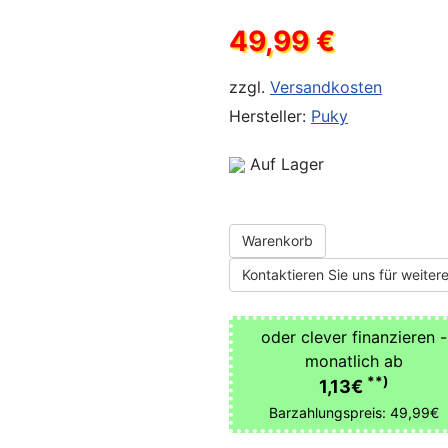
49,99 €
zzgl.
Versandkosten
Hersteller:
Puky
Auf Lager
Warenkorb
Kontaktieren Sie uns für weitere
oder clever finanzieren -
monatlich ab
**)
1,13€
Barzahlungspreis: 49,99€