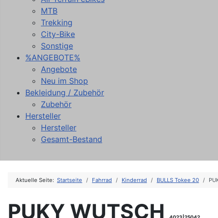
MTB
Trekking
City-Bike
Sonstige
%ANGEBOTE%
Angebote
Neu im Shop
Bekleidung / Zubehör
Zubehör
Hersteller
Hersteller
Gesamt-Bestand
Aktuelle Seite:
Startseite
Fahrrad
Kinderrad
BULLS Tokee 20
PU
PUKY WUTSCH
4023|25042