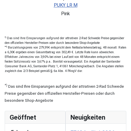
PUKY LR M
Pink
*)
Das sind Ihre Einsparungen aufgrund der attrativen 2-Rad Schwede Preise gegenüber
den offiziellen Hersteller-Preisen oder durch besondere Shop-Angebote
**)
Barzahlungspreis von 279,99€ entspricht dem Nettodarlehensbetrag; 48 monatl. Raten
a 6,30€ ergeben einen Gesamtbetrag von 302,49 €. Letzte Rate kann abweichen.
Effektiver Jahreszins von 3,90% bei einer Laufzeit von 48 Monaten entspricht einem
festen Sollzinssatz von 3,67% p.a.. Bonität vorausgesetzt. Ein Angebot der Santander
Consumer Bank AG, Santander-Platz 1, 41061 Mönchengladbach. Die Angaben stellen
zugleich das 2/3 Beispiel gemäß § 6a Abs. 4 PAngV dar.
*)
Das sind Ihre Einsparungen aufgrund der attrativen 2-Rad Schwede
Preise gegenüber den offiziellen Hersteller-Preisen oder durch
besondere Shop-Angebote
Geöffnet
Neuigkeiten