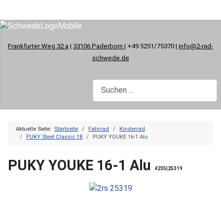
Frankfurter Weg 32 a
|
33106 Paderborn
| +49 5251/75370 |
info@2-rad-
schwede.de
Aktuelle Seite:
Startseite
Fahrrad
Kinderrad
PUKY Steel Classic 18
PUKY YOUKE 16-1 Alu
PUKY YOUKE 16-1 Alu
4235|25319