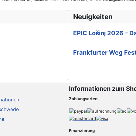
der Consumer Bank AG, Santander-Platz 1, 41061 Mönchengladbach. Die Angaben stellen 
Neuigkeiten
EPIC Lošinj 2026 – Da
Frankfurter Weg Fes
Informationen zum Sh
Zahlungsarten
mationen
Schwede
he
Finanzierung