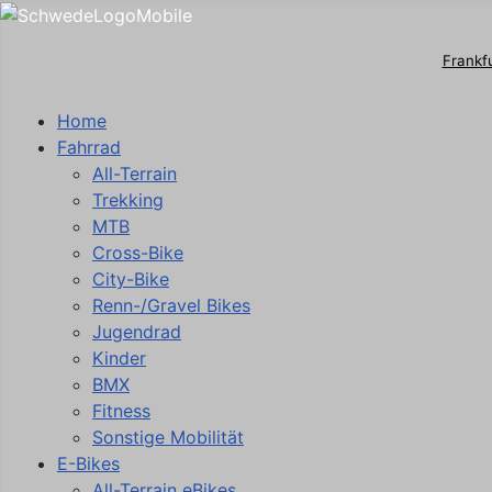
Frankf
Home
Fahrrad
All-Terrain
Trekking
MTB
Cross-Bike
City-Bike
Renn-/Gravel Bikes
Jugendrad
Kinder
BMX
Fitness
Sonstige Mobilität
E-Bikes
All-Terrain eBikes