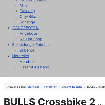
MTB
Trekking
City-Bike
Sonstige
%ANGEBOTE%
Angebote
Neu im Shop
Bekleidung / Zubehör
Zubehör
Hersteller
Hersteller
Gesamt-Bestand
Aktuelle Seite:
Startseite
Hersteller
Gesamt-Bestand
BULLS Crossb
BULLS Crossbike 2
632-