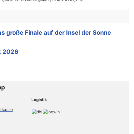
zugleich das 2/3 Beispiel gemäß § 6a Abs. 4 PAngV dar.
s große Finale auf der Insel der Sonne
t 2026
op
Logistik