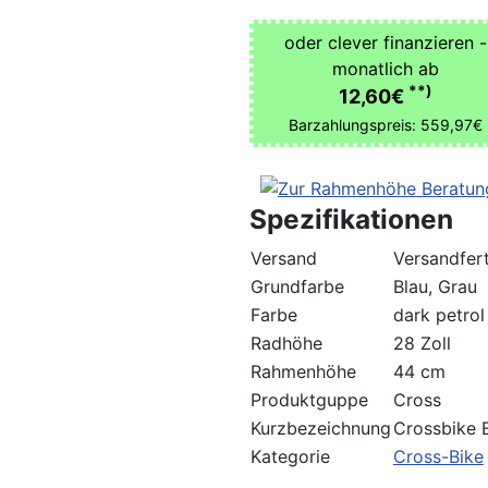
oder clever finanzieren -
monatlich ab
**)
12,60€
Barzahlungspreis: 559,97€
Spezifikationen
Versand
Versandfert
Grundfarbe
Blau, Grau
Farbe
dark petrol
Radhöhe
28 Zoll
Rahmenhöhe
44 cm
Produktguppe
Cross
Kurzbezeichnung
Crossbike 
Kategorie
Cross-Bike