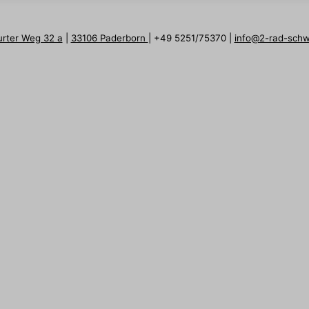
urter Weg 32 a
|
33106 Paderborn
| +49 5251/75370 |
info@2-rad-sch