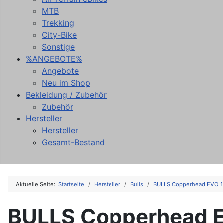
MTB
Trekking
City-Bike
Sonstige
%ANGEBOTE%
Angebote
Neu im Shop
Bekleidung / Zubehör
Zubehör
Hersteller
Hersteller
Gesamt-Bestand
Aktuelle Seite:
Startseite
Hersteller
Bulls
BULLS Copperhead EVO 1
BULLS Copperhead E