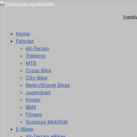
Frankf
Home
Fahrrad
All-Terrain
Trekking
MTB
Cross-Bike
City-Bike
Renn-/Gravel Bikes
Jugendrad
Kinder
BMX
Fitness
Sonstige Mobilität
E-Bikes
All-Terrain eBikes