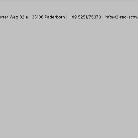
urter Weg 32 a
|
33106 Paderborn
| +49 5251/75370 |
info@2-rad-sch