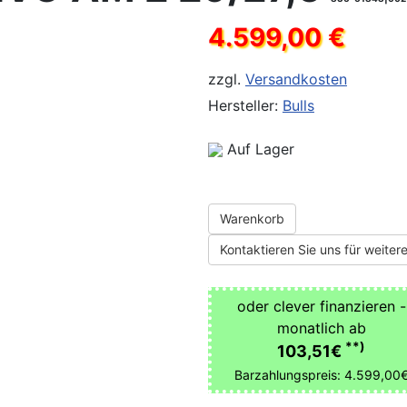
4.599,00 €
zzgl.
Versandkosten
Hersteller:
Bulls
Auf Lager
Warenkorb
Kontaktieren Sie uns für weitere
oder clever finanzieren -
monatlich ab
**)
103,51€
Barzahlungspreis: 4.599,00