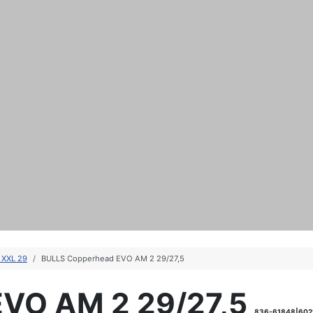
 XXL 29
BULLS Copperhead EVO AM 2 29/27,5
VO AM 2 29/27,5
836-61848|602