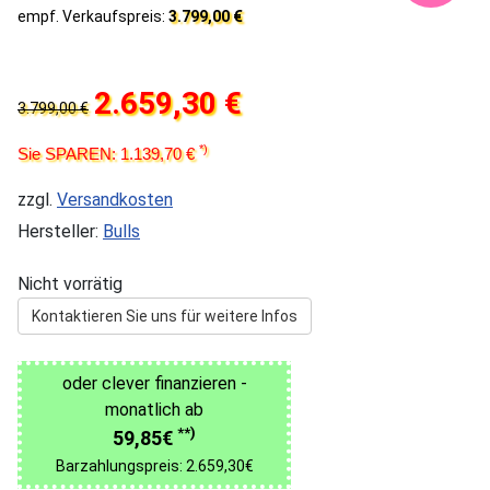
empf. Verkaufspreis:
3.799,00 €
2.659,30 €
3.799,00 €
*)
Sie SPAREN: 1.139,70 €
zzgl.
Versandkosten
Hersteller:
Bulls
Nicht vorrätig
Kontaktieren Sie uns für weitere Infos
oder clever finanzieren -
monatlich ab
**)
59,85€
Barzahlungspreis: 2.659,30€