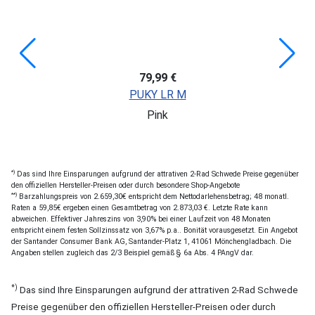
79,99 €
PUKY LR M
Pink
*)
Das sind Ihre Einsparungen aufgrund der attrativen 2-Rad Schwede Preise gegenüber
den offiziellen Hersteller-Preisen oder durch besondere Shop-Angebote
**)
Barzahlungspreis von 2.659,30€ entspricht dem Nettodarlehensbetrag; 48 monatl.
Raten a 59,85€ ergeben einen Gesamtbetrag von 2.873,03 €. Letzte Rate kann
abweichen. Effektiver Jahreszins von 3,90% bei einer Laufzeit von 48 Monaten
entspricht einem festen Sollzinssatz von 3,67% p.a.. Bonität vorausgesetzt. Ein Angebot
der Santander Consumer Bank AG, Santander-Platz 1, 41061 Mönchengladbach. Die
Angaben stellen zugleich das 2/3 Beispiel gemäß § 6a Abs. 4 PAngV dar.
*)
Das sind Ihre Einsparungen aufgrund der attrativen 2-Rad Schwede
Preise gegenüber den offiziellen Hersteller-Preisen oder durch