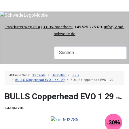
Frankfurter Weg 32 a
|
33106 Paderborn
| +49 5251/75370 |
info@2-rad-
schwede.de
Aktuelle Seite:
Startseite
Hersteller
Bulls
BULLS Copperhead EVO 1 XXL 29
BULLS Copperhead EVO 1 29
BULLS Copperhead EVO 1 29
836-
66660|602285
-30%