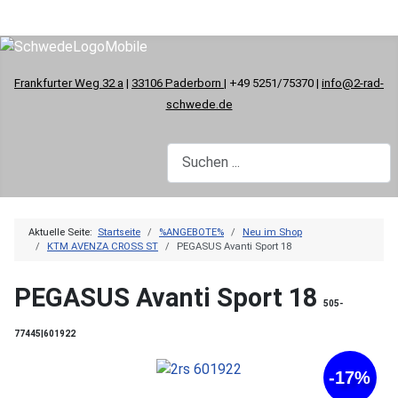
Frankfurter Weg 32 a
|
33106 Paderborn
| +49 5251/75370 |
info@2-rad-
schwede.de
Aktuelle Seite:
Startseite
%ANGEBOTE%
Neu im Shop
KTM AVENZA CROSS ST
PEGASUS Avanti Sport 18
PEGASUS Avanti Sport 18
505-
77445|601922
-17%