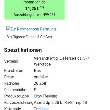
monatlich ab
**)
11,25€
Barzahlungspreis: 499,95€
Verfügbare Farben & Größen
Spezifikationen
Versandfertig, Lieferzeit ca. 5-7
Versand
Werktage
Grundfarbe
Blau
Farbe
pro blue
Radhöhe
28 Zoll
Rahmenhöhe
S
Produktguppe
City/Trekking
Kurzbezeichnung
Avanti Sp Er28 bl Rh-S Trap 18
Kategorie
Trekking