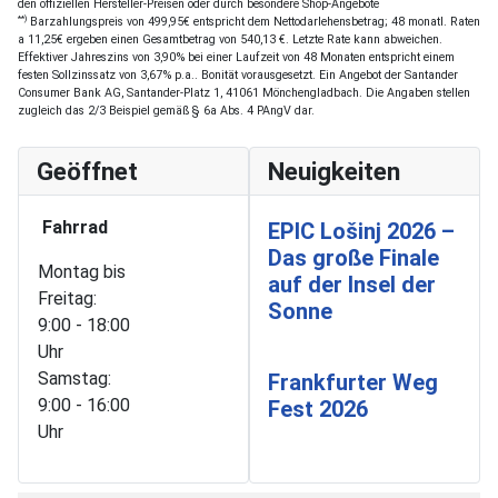
den offiziellen Hersteller-Preisen oder durch besondere Shop-Angebote
**)
Barzahlungspreis von 499,95€ entspricht dem Nettodarlehensbetrag; 48 monatl. Raten
a 11,25€ ergeben einen Gesamtbetrag von 540,13 €. Letzte Rate kann abweichen.
Effektiver Jahreszins von 3,90% bei einer Laufzeit von 48 Monaten entspricht einem
festen Sollzinssatz von 3,67% p.a.. Bonität vorausgesetzt. Ein Angebot der Santander
Consumer Bank AG, Santander-Platz 1, 41061 Mönchengladbach. Die Angaben stellen
zugleich das 2/3 Beispiel gemäß § 6a Abs. 4 PAngV dar.
Geöffnet
Neuigkeiten
Fahrrad
EPIC Lošinj 2026 –
Das große Finale
Montag bis
auf der Insel der
Freitag:
Sonne
9:00 - 18:00
Uhr
Samstag:
Frankfurter Weg
9:00 - 16:00
Fest 2026
Uhr