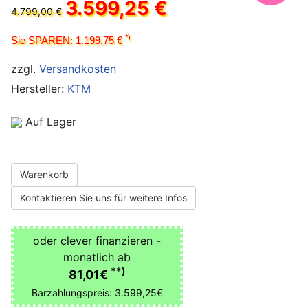
3.599,25 €
4.799,00 €
*)
Sie SPAREN: 1.199,75 €
zzgl.
Versandkosten
Hersteller:
KTM
Auf Lager
Warenkorb
Kontaktieren Sie uns für weitere Infos
oder clever finanzieren -
monatlich ab
**)
81,01€
Barzahlungspreis: 3.599,25€