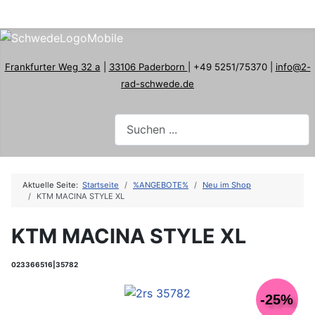
Frankfurter Weg 32 a
|
33106 Paderborn
| +49 5251/75370 |
info@2-
rad-schwede.de
Aktuelle Seite:
Startseite
%ANGEBOTE%
Neu im Shop
KTM MACINA STYLE XL
KTM MACINA STYLE XL
023366516|35782
-25%