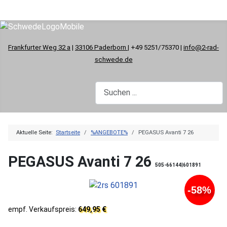
Frankfurter Weg 32 a
|
33106 Paderborn
| +49 5251/75370 |
info@2-rad-
schwede.de
Aktuelle Seite:
Startseite
%ANGEBOTE%
PEGASUS Avanti 7 26
PEGASUS Avanti 7 26
505-66144|601891
-58%
empf. Verkaufspreis:
649,95 €