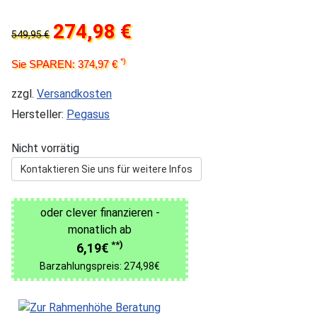
274,98 €
549,95 €
*)
Sie SPAREN: 374,97 €
zzgl.
Versandkosten
Hersteller:
Pegasus
Nicht vorrätig
Kontaktieren Sie uns für weitere Infos
oder clever finanzieren -
monatlich ab
**)
6,19€
Barzahlungspreis: 274,98€