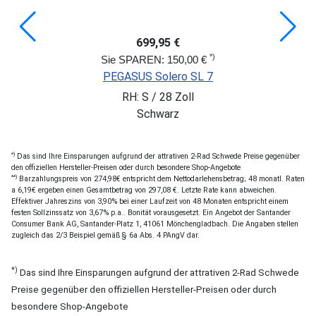
699,95 €
*)
Sie SPAREN: 150,00 €
PEGASUS Solero SL 7
RH: S / 28 Zoll
Schwarz
*)
Das sind Ihre Einsparungen aufgrund der attrativen 2-Rad Schwede Preise gegenüber
den offiziellen Hersteller-Preisen oder durch besondere Shop-Angebote
**)
Barzahlungspreis von 274,98€ entspricht dem Nettodarlehensbetrag; 48 monatl. Raten
a 6,19€ ergeben einen Gesamtbetrag von 297,08 €. Letzte Rate kann abweichen.
Effektiver Jahreszins von 3,90% bei einer Laufzeit von 48 Monaten entspricht einem
festen Sollzinssatz von 3,67% p.a.. Bonität vorausgesetzt. Ein Angebot der Santander
Consumer Bank AG, Santander-Platz 1, 41061 Mönchengladbach. Die Angaben stellen
zugleich das 2/3 Beispiel gemäß § 6a Abs. 4 PAngV dar.
*)
Das sind Ihre Einsparungen aufgrund der attrativen 2-Rad Schwede
Preise gegenüber den offiziellen Hersteller-Preisen oder durch
besondere Shop-Angebote