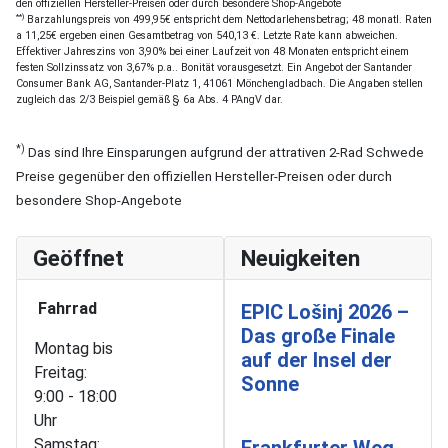
den offiziellen Hersteller-Preisen oder durch besondere Shop-Angebote
**)
Barzahlungspreis von 499,95€ entspricht dem Nettodarlehensbetrag; 48 monatl. Raten
a 11,25€ ergeben einen Gesamtbetrag von 540,13 €. Letzte Rate kann abweichen.
Effektiver Jahreszins von 3,90% bei einer Laufzeit von 48 Monaten entspricht einem
festen Sollzinssatz von 3,67% p.a.. Bonität vorausgesetzt. Ein Angebot der Santander
Consumer Bank AG, Santander-Platz 1, 41061 Mönchengladbach. Die Angaben stellen
zugleich das 2/3 Beispiel gemäß § 6a Abs. 4 PAngV dar.
*)
Das sind Ihre Einsparungen aufgrund der attrativen 2-Rad Schwede
Preise gegenüber den offiziellen Hersteller-Preisen oder durch
besondere Shop-Angebote
Geöffnet
Neuigkeiten
Fahrrad
EPIC Lošinj 2026 –
Das große Finale
Montag bis
auf der Insel der
Freitag:
Sonne
9:00 - 18:00
Uhr
Samstag:
Frankfurter Weg