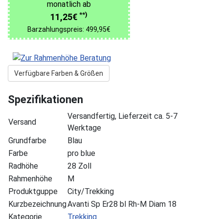
monatlich ab
**)
11,25€
Barzahlungspreis: 499,95€
Verfügbare Farben & Größen
Spezifikationen
Versandfertig, Lieferzeit ca. 5-7
Versand
Werktage
Grundfarbe
Blau
Farbe
pro blue
Radhöhe
28 Zoll
Rahmenhöhe
M
Produktguppe
City/Trekking
Kurzbezeichnung
Avanti Sp Er28 bl Rh-M Diam 18
Kategorie
Trekking