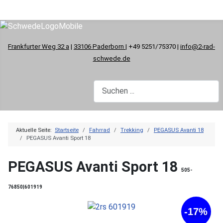
Frankfurter Weg 32 a
|
33106 Paderborn
| +49 5251/75370 |
info@2-rad-
schwede.de
Aktuelle Seite:
Startseite
Fahrrad
Trekking
PEGASUS Avanti 18
PEGASUS Avanti Sport 18
PEGASUS Avanti Sport 18
505-
76850|601919
-17%